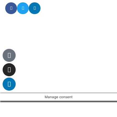
© 2025 GRUPO TEGA ·
info@diamondbrite.es
·
(+34)
630 500 839
·
(+34) 922 711 982
·
Aviso Legal
Manage consent